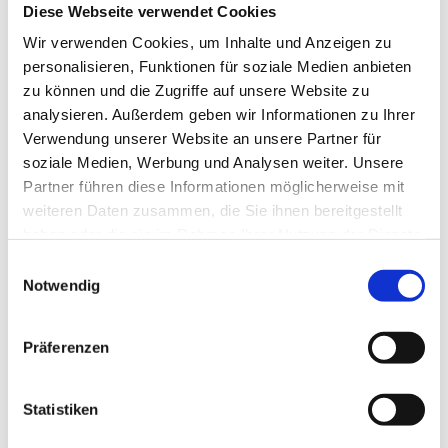
Diese Webseite verwendet Cookies
Wir verwenden Cookies, um Inhalte und Anzeigen zu
personalisieren, Funktionen für soziale Medien anbieten
zu können und die Zugriffe auf unsere Website zu
analysieren. Außerdem geben wir Informationen zu Ihrer
Verwendung unserer Website an unsere Partner für
soziale Medien, Werbung und Analysen weiter. Unsere
Partner führen diese Informationen möglicherweise mit
weiteren Daten zusammen, die Sie ihnen bereitgestellt
Unsere Leistungen
haben oder die sie im Rahmen Ihrer Nutzung der Dienste
gesammelt haben.
Einwilligungsauswahl
Thermische Entlackung
-
Nutzmaße: 6500 x 2200 x 2350 mm
Notwendig
Chemische Entlackung
-
Nutzmaße: 1400 x 1100 x 1100 mm
Präferenzen
Schleuderradstrahlen
-
Nutzmaße: Ø 1000 mm x Höhe 1400
mm
Statistiken
Silikonstopfenentlackung
:
Nutzen Sie Ihr hochwertiges